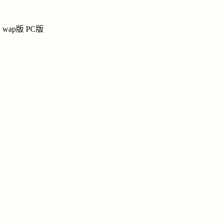
杨
杨
杨氏网上宗祠
wap版
PC版
祭奠
|
留言
|
链接
|
讨
纪念馆
导
杨
姓名：杨
别名：心
生辰：
20050430
民族：汉
忌日：
20051203
点击