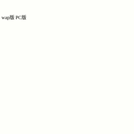
李
李
李氏网上宗祠
wap版
PC版
祭奠
|
留言
|
链接
|
讨
纪念馆
导
共和
李
姓名：李
生辰：19
月22日
民族：汉
忌日：19
月22日
点击