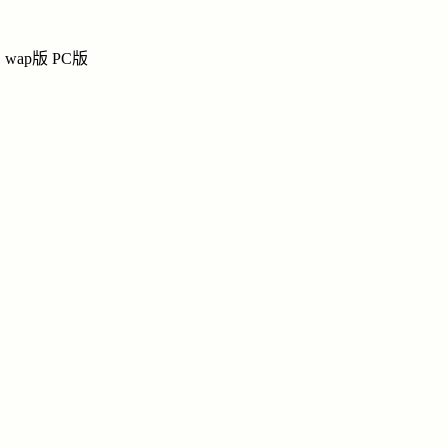
炮三
戴
戴氏网上宗祠
wap版
PC版
祭奠
|
留言
|
链接
|
讨
纪念馆
导
炮三
姓名：戴
民族：汉
籍贯：湖
国家：中
职业：军
信仰：共
点击