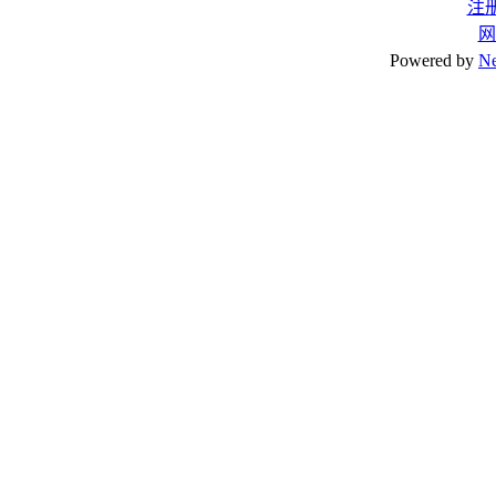
注
网
Powered by
N