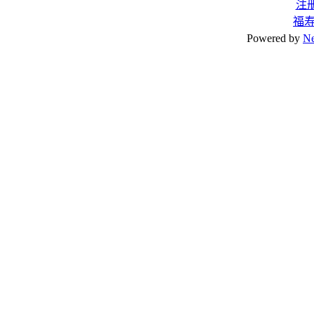
注
福
Powered by
N