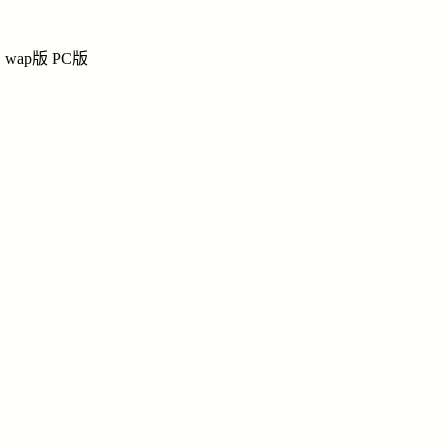
曹中
曹
曹氏网上宗祠
wap版
PC版
祭奠
|
留言
|
链接
|
讨
纪念馆
导
曹中
姓名：曹
生辰：19
月27日
民族：汉
忌日：20
月6日
点击