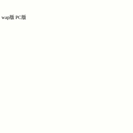
杜
杜氏网上宗祠
wap版
PC版
祭奠
|
留言
|
链接
|
讨
纪念馆
导
姓名：杜绍裘
生辰：己未年
十月廿五(1919-
纪念馆【杜绍裘】搜索设置
12-16)
民族：汉
忌日：甲申年
五月初二(2004-