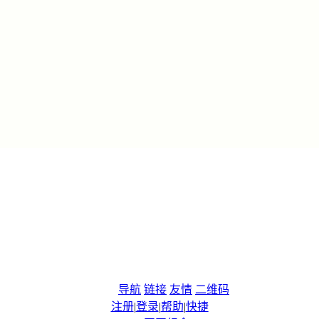
导航
链接
友情
二维码
注册
|
登录
|
帮助
|
快捷