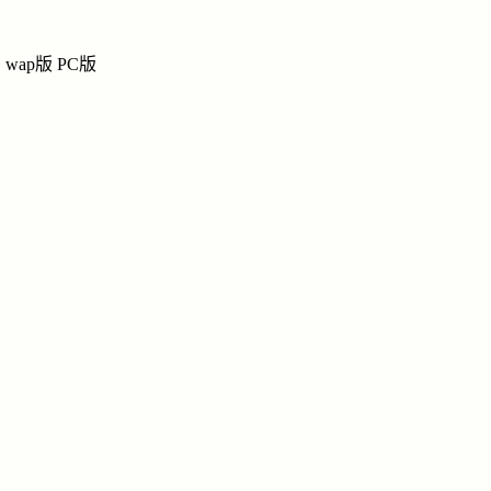
赵
赵
赵氏网上宗祠
wap版
PC版
祭奠
|
留言
|
链
纪念馆
导
赵
姓名：赵
民族：汉
国家：中
点击