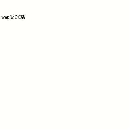
姜
姜
姜氏网上宗祠
wap版
PC版
祭奠
|
留言
|
链接
|
纪念馆
导
姜
姓名：姜
民族：汉
忌日：
1998.1.10
籍贯：辽
国家：中
点击
职业：教