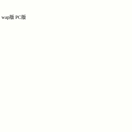
顾
顾
顾氏网上宗祠
wap版
PC版
祭奠
|
留言
|
链接
|
讨
纪念馆
导
雨
顾
姓名：顾
点击