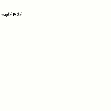
相声
马
马氏网上宗祠
wap版
PC版
祭奠
|
留言
|
链接
|
讨
纪念馆
导
相声
姓名：马
民族：回
忌日：20
月11日
籍贯：甘
永昌
点击