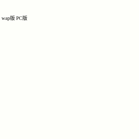
未加入宗祠
wap版
PC版