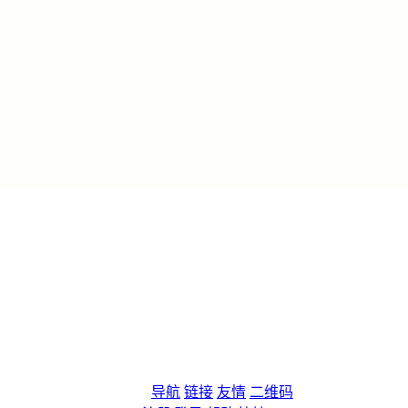
导航
链接
友情
二维码