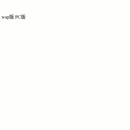
尉迟静纪念馆
尉
尉迟
尉迟氏网上宗祠
尉迟军先生之父尉迟静纪念馆
wap版
PC版
祭奠
|
留言
|
链接
|
讨
纪念馆
尉迟丽德纪念馆
导
尉迟军先生大姑尉迟丽德纪念馆
尉
姓名：尉
别名：倚
生辰：19
月30日
民族：汉
忌日：19
点击