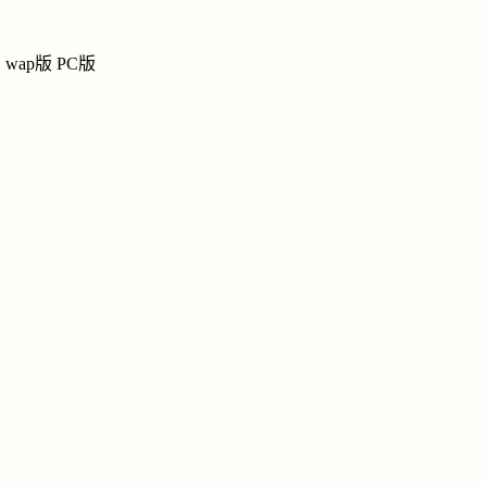
敬爱的爸爸
耿
耿氏网上宗祠
wap版
PC版
祭奠
|
留言
|
链接
|
讨
纪念馆
敬爱的
导
敬爱的爸爸
姓名：耿
生辰：阴
九三四年
初六
民族：汉
忌日：阴
点击