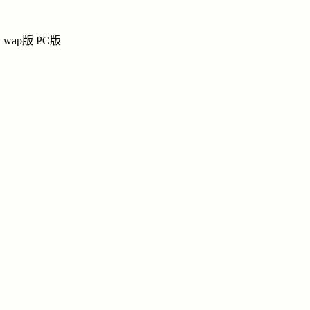
任
任
任氏网上宗祠
wap版
PC版
祭奠
|
链
纪念馆
导
福寿园网上纪念园
任
姓名：任
地区：上
国家：中
点击