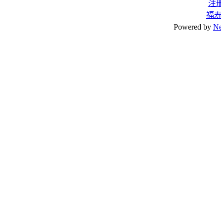
注
福
Powered by
N