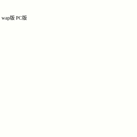
陈
陈氏网上宗祠
wap版
PC版