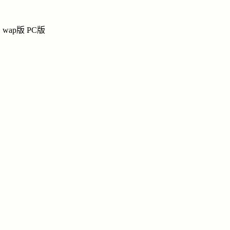
潘
潘
潘氏网上宗祠
wap版
PC版
祭奠
|
留言
|
链接
|
讨
纪念馆
导
潘
姓名：潘
别名：艮
士
生辰：178
忌日：183
籍贯：江
点击